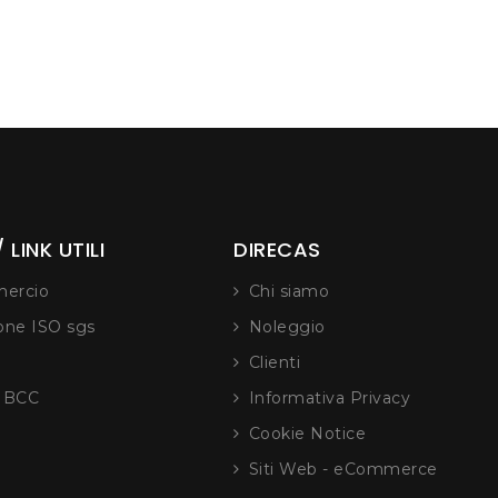
 LINK UTILI
DIRECAS
ercio
Chi siamo
ione ISO sgs
Noleggio
Clienti
e BCC
Informativa Privacy
Cookie Notice
Siti Web - eCommerce