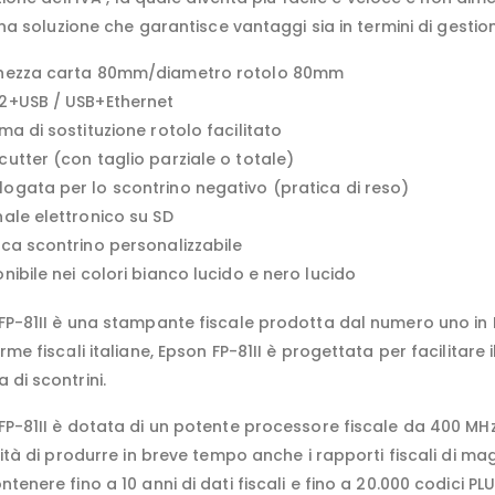
na soluzione che garantisce vantaggi sia in termini di gestio
hezza carta 80mm/diametro rotolo 80mm
2+USB / USB+Ethernet
ma di sostituzione rotolo facilitato
utter (con taglio parziale o totale)
ogata per lo scontrino negativo (pratica di reso)
nale elettronico su SD
ica scontrino personalizzabile
nibile nei colori bianco lucido e nero lucido
FP-81II è una stampante fiscale prodotta dal numero uno in
rme fiscali italiane, Epson FP-81II è progettata per facilitare i
 di scontrini.
FP-81II è dotata di un potente processore fiscale da 400 MHz,
ività di produrre in breve tempo anche i rapporti fiscali di m
tenere fino a 10 anni di dati fiscali e fino a 20.000 codici PLU