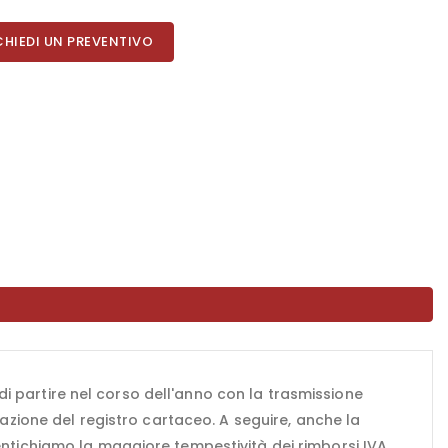
CHIEDI UN PREVENTIVO
di partire nel corso dell'anno con la trasmissione
nazione del registro cartaceo. A seguire, anche la
mentichiamo la maggiore tempestività dei rimborsi IVA.