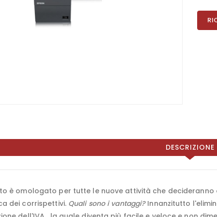
RI
DESCRIZIONE
tto è omologato per tutte le nuove attività che decideranno 
a dei corrispettivi.
Quali sono i vantaggi?
Innanzitutto l'elimi
ione dell'IVA , la quale diventa più facile e veloce e non di