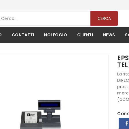
CERCA
O
CONTATTI
NOLEGGIO
CLIENTI
NEWS
S
EPS
TE
La st
DIREC
prest
merca
(GDO
Cond