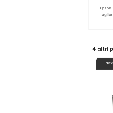
Epson 
taglier
4 altri
Nex