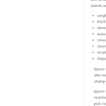
Quindi, u
Larg
RS23
Siste
Autoc
Omol
Gior
Graf
Dispo
Epson 
alle no
stampa
Epson 
ricett
può con