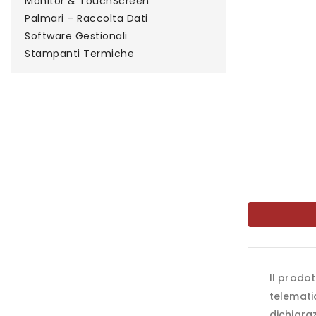
Monitor & TouchScreen
Palmari – Raccolta Dati
Software Gestionali
Stampanti Termiche
Il prodo
telematic
dichiaraz