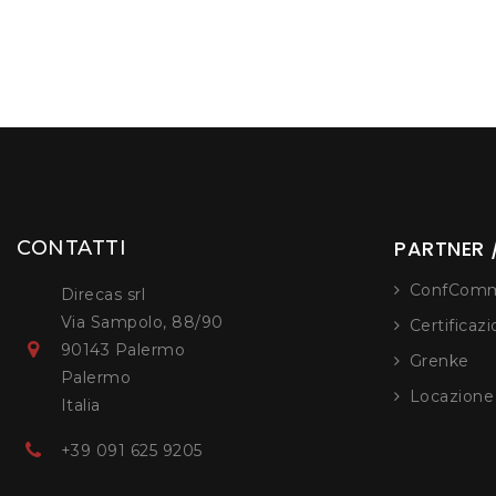
PARTNER /
CONTATTI
ConfComm
Direcas srl
Via Sampolo, 88/90
Certificaz
90143 Palermo
Grenke
Palermo
Locazion
Italia
+39 091 625 9205