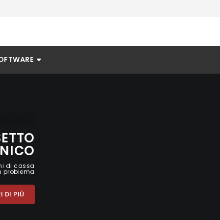
OFTWARE
ogy 2023
SETTO
ONICO
hi di cassa
n problema
 DI PIÙ