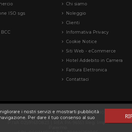
ercio
Chi siamo
ione ISO sgs
Noleggio
Clienti
e BCC
Informativa Privacy
Cookie Notice
Siti Web - eCommerce
Hotel Addebito in Camera
Fattura Elettronica
Contattaci
igliorare i nostri servizi e mostrarti pubblicità
© 2026 - DIRECAS SRL | Via Sampolo 88 | 90143
RI
(PA)
 navigazione. Per dare il tuo consenso al suo
P.IVA 02591630823 | REA PA-96551 Reg. Impr.
Palermo