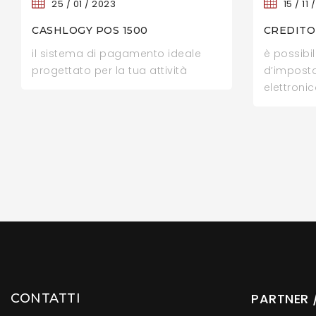
25 /
01 /
2023
15 /
11 /
CASHLOGY POS 1500
CREDITO 
il sistema di pagamento ideale
è possibi
progettato per la tua attività
d’imposta
elettroni
PARTNER /
CONTATTI