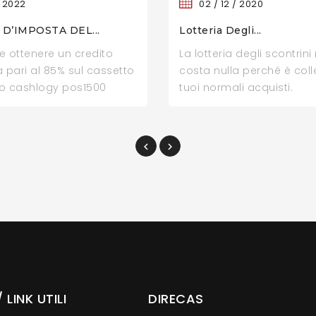
2022
02 /
12 /
2020
D’IMPOSTA DEL...
Lotteria Degli...
le ottenere un credito
La lotteria degli scontrini 
 pari al 85% sul cassetto
costa nulla perché è coll
co cashlogy pos1500
tuoi normali acquisti.
 LINK UTILI
DIRECAS