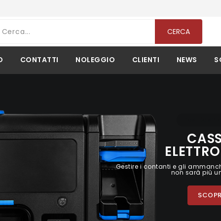
CERCA
O
CONTATTI
NOLEGGIO
CLIENTI
NEWS
S
Pos Cashl
CAS
ELETTR
Gestire i contanti e gli ammanc
non sarà più u
SCOPRI