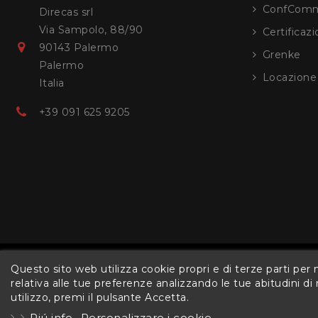
ConfComm
Direcas srl
Via Sampolo, 88/90
Certificaz
90143 Palermo
Grenke
Palermo
Locazion
Italia
+39 091 625 9205
Questo sito web utilizza cookie propri e di terze parti per m
relativa alle tue preferenze analizzando le tue abitudini di
utilizzo, premi il pulsante Accetta.
Piú info
Personalizzare i cookie