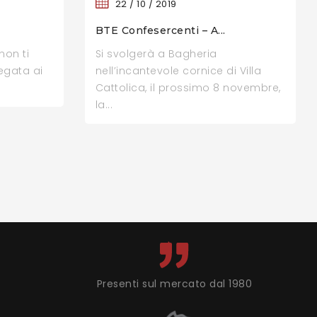
22 /
10 /
2019
BTE Confesercenti – A...
non ti
Si svolgerà a Bagheria
egata ai
nell’incantevole cornice di Villa
Cattolica, il prossimo 8 novembre,
la...
Presenti sul mercato dal 1980