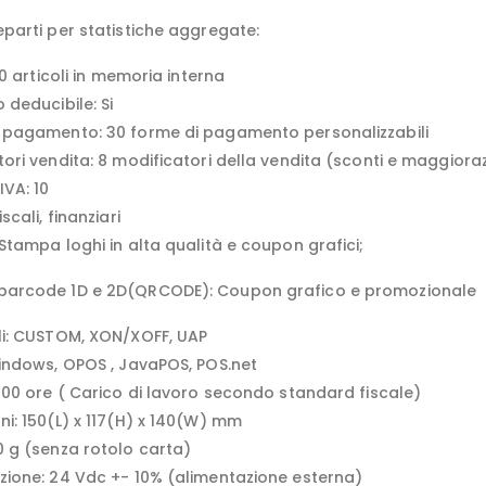
eparti per statistiche aggregate:
 10 articoli in memoria interna
 deducibile: Si
 pagamento: 30 forme di pagamento personalizzabili
ori vendita: 8 modificatori della vendita (sconti e maggioraz
IVA: 10
scali, finanziari
Stampa loghi in alta qualità e coupon grafici;
barcode 1D e 2D(QRCODE): Coupon grafico e promozionale
li: CUSTOM, XON/XOFF, UAP
Windows, OPOS , JavaPOS, POS.net
.000 ore ( Carico di lavoro secondo standard fiscale)
ni: 150(L) x 117(H) x 140(W) mm
0 g (senza rotolo carta)
zione: 24 Vdc +- 10% (alimentazione esterna)