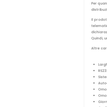
Per quant
distribu
Il prodo
telematic
dichiaraz
Quindi, u
Altre ca
Larg
RS23
Siste
Autoc
Omol
Omol
Gior