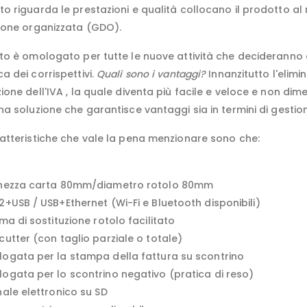
o riguarda le prestazioni e qualità collocano il prodotto al m
zione organizzata (GDO).
tto è omologato per tutte le nuove attività che decideranno 
a dei corrispettivi.
Quali sono i vantaggi?
Innanzitutto l'elimi
ione dell'IVA , la quale diventa più facile e veloce e non di
na soluzione che garantisce vantaggi sia in termini di gestio
ratteristiche che vale la pena menzionare sono che:
hezza carta 80mm/diametro rotolo 80mm
2+USB / USB+Ethernet (Wi-Fi e Bluetooth disponibili)
ma di sostituzione rotolo facilitato
utter (con taglio parziale o totale)
ogata per la stampa della fattura su scontrino
ogata per lo scontrino negativo (pratica di reso)
nale elettronico su SD