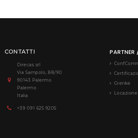
PARTNER /
CONTATTI
ConfComm
Direcas srl
Via Sampolo, 88/90
Certificaz
90143 Palermo
Grenke
Palermo
Locazion
Italia
+39 091 625 9205