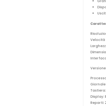
Graf
Dispo
Uscit
Caratter
Risoluzi
Velocità
Larghez
Dimensio
Interfacc
Versione 
Processo
Giornale 
Tastiera
Display: 
Reparti: