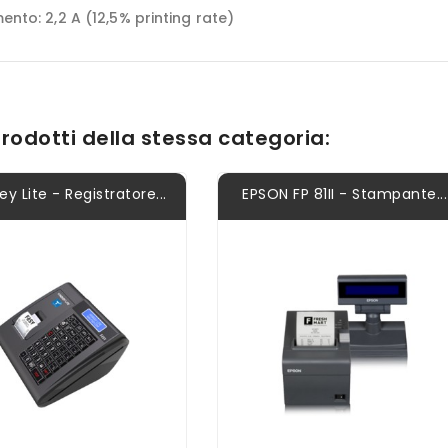
nto: 2,2 A (12,5% printing rate)
 prodotti della stessa categoria:
y Lite - Registratore...
EPSON FP 81II - Stampante...