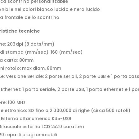
ica scontrino personalizzabile
nibile nei colori bianco lucido e nero lucido
a frontale dello scontrino
istiche tecniche
one: 203dpi (8 dots/mm)
 di stampa (mm/sec): 160 (mm/sec)
za carta: 80mm
ni rotolo: max diam. 80mm
e: Versione Seriale: 2 porte seriali, 2 porte USB e 1 porta cas
Ethernet: 1 porta seriale, 2 porte USB, 1 porta ethernet e 1 p
re: 100 MHz
elettronico: SD fino a 2.000.000 di righe (circa 500 rotoli)
: Esterna alfanumerica K35-USB
Bifacciale esterno LCD 2x20 caratteri
 20 reparti programmabili