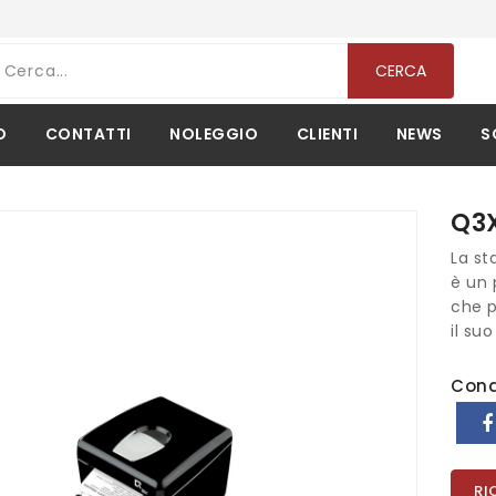
CERCA
O
CONTATTI
NOLEGGIO
CLIENTI
NEWS
S
Q3X
La st
è un 
che p
il su
Cond
RI