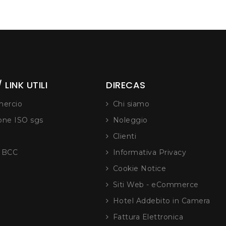
 LINK UTILI
DIRECAS
ercio
Chi siamo
ione ISO sgs
Noleggio
Clienti
e BCC
Informativa Privacy
Cookie Notice
Siti Web - eCommerce
Hotel Addebito in Camera
Fattura Elettronica