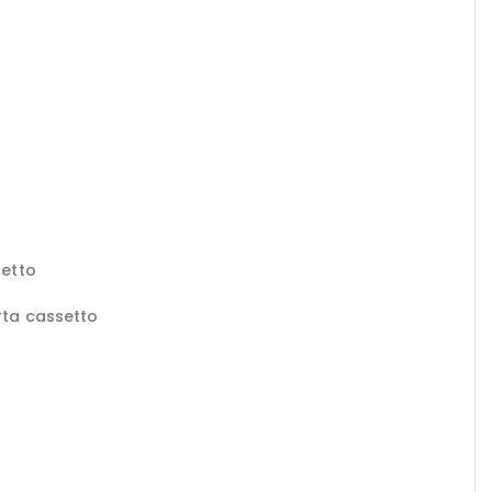
setto
orta cassetto