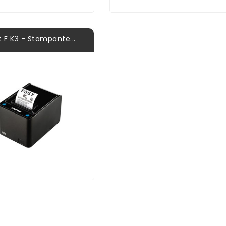
t F K3 - Stampante...