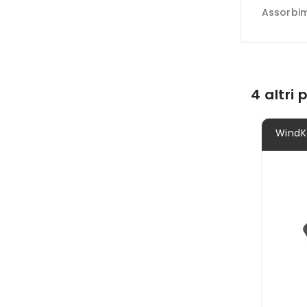
Assorbime
4 altri
WindKe