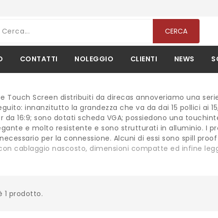
CERCA
O
CONTATTI
NOLEGGIO
CLIENTI
NEWS
S
 e Touch Screen distribuiti da direcas annoveriamo una serie 
seguito: innanzitutto la grandezza che va da dai 15 pollici ai 
 da 16:9; sono dotati scheda VGA; possiedono una touchinte
gante e molto resistente e sono strutturati in alluminio. I pro
ecessario per la connessione. Alcuni di essi sono spill proof
con cablaggio nascosto, dimensioni compatte ed infine legg
è 1 prodotto.