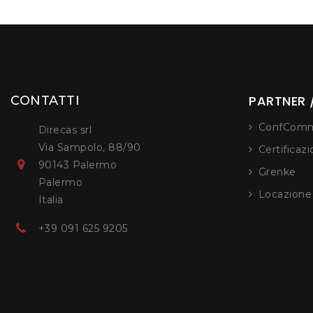
PARTNER /
CONTATTI
ConfComm
Direcas srl
Via Sampolo, 88/90
Certificaz
90143 Palermo
Grenke
Palermo
Locazion
Italia
+39 091 625 9205