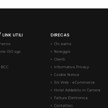
 LINK UTILI
DIRECAS
ercio
Chi siamo
ione ISO sgs
Noleggio
Clienti
e BCC
Informativa Privacy
Cookie Notice
Siti Web - eCommerce
Hotel Addebito in Camera
Fattura Elettronica
Contattaci