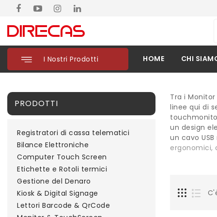
HOME
CHI SIAM
I Nostri Prodotti
Tra i Monitor
PRODOTTI
linee qui di 
touchmonitor
un design ele
Registratori di cassa telematici
un cavo USB n
Bilance Elettroniche
ergonomici, 
Computer Touch Screen
Etichette e Rotoli termici
Gestione del Denaro
C'
Kiosk & Digital Signage
Lettori Barcode & QrCode