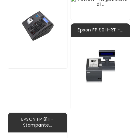
Epson FP 90III-RT -...
EPSON FP 81II -
Stampante...