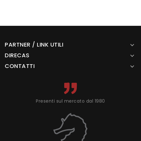
PARTNER / LINK UTILI

DIRECAS

CONTATTI

Presenti sul mercato dal 1980