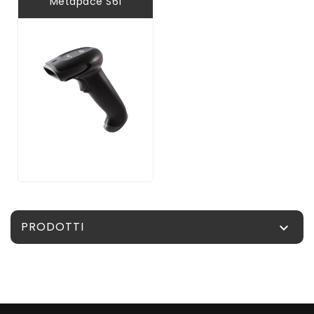
Metapace S61
PRODOTTI
