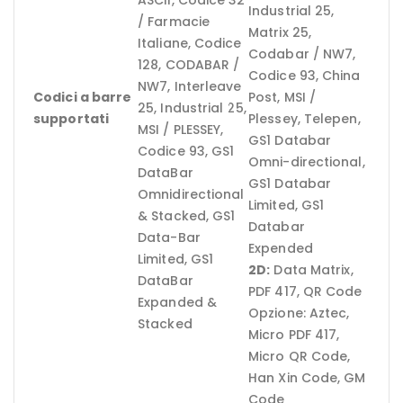
ASCII, Codice 32
Industrial 25,
/ Farmacie
Matrix 25,
Italiane, Codice
Codabar / NW7,
128, CODABAR /
Codice 93, China
NW7, Interleave
Codici a barre
Post, MSI /
25, Industrial 25,
supportati
Plessey, Telepen,
MSI / PLESSEY,
GS1 Databar
Codice 93, GS1
Omni-directional,
DataBar
GS1 Databar
Omnidirectional
Limited, GS1
& Stacked, GS1
Databar
Data-Bar
Expended
Limited, GS1
2D:
Data Matrix,
DataBar
PDF 417, QR Code
Expanded &
Opzione: Aztec,
Stacked
Micro PDF 417,
Micro QR Code,
Han Xin Code, GM
Code