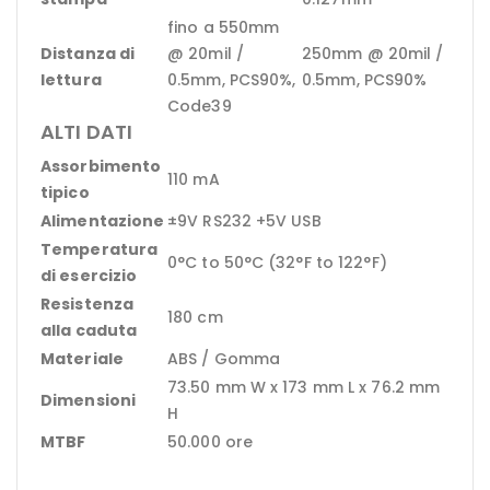
fino a 550mm
Distanza di
@ 20mil /
250mm @ 20mil /
lettura
0.5mm, PCS90%,
0.5mm, PCS90%
Code39
ALTI DATI
Assorbimento
110 mA
tipico
Alimentazione
±9V RS232 +5V USB
Temperatura
0°C to 50°C (32°F to 122°F)
di esercizio
Resistenza
180 cm
alla caduta
Materiale
ABS / Gomma
73.50 mm W x 173 mm L x 76.2 mm
Dimensioni
H
MTBF
50.000 ore