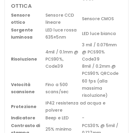
OTTICA
Sensore
Sensore CCD
Sensore CMOS
ottico
lineare
Sorgente
LED luce rossa
LED luce bianca
luminosa
635±5nm
3 mil / 0.076mm
4mil / 0.1mm @
@ PCS90%
Risoluzione
PCS90%,
Code39
Code39
8mil / 0.2mm @
PCS90% QRCode
60 fps (alla
Velocità
Fino a 500
massima
scansione
scans/sec
risoluzione)
IP42 resistenza ad acqua e
Protezione
polvere
Indicatore
Beep e LED
-
Contrasto di
PCS30% @ 5mil /
25% minimo
stampa
0.127mm