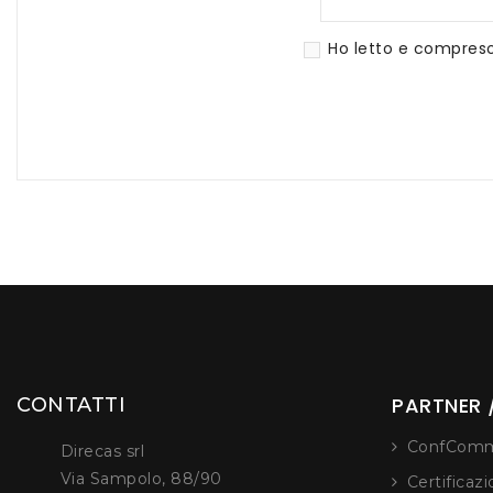
Ho letto e compreso 
PARTNER /
CONTATTI
ConfComm
Direcas srl
Via Sampolo, 88/90
Certificaz