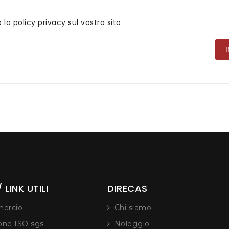
la policy privacy sul vostro sito
 LINK UTILI
DIRECAS
ercio
Chi siamo
ione ISO sgs
Noleggio